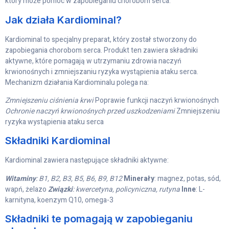
który może pomóc w zapobieganiu chorobom serca.
Jak działa Kardiominal?
Kardiominal to specjalny preparat, który został stworzony do
zapobiegania chorobom serca. Produkt ten zawiera składniki
aktywne, które pomagają w utrzymaniu zdrowia naczyń
krwionośnych i zmniejszaniu ryzyka wystąpienia ataku serca.
Mechanizm działania Kardiominalu polega na:
Zmniejszeniu ciśnienia krwi
Poprawie funkcji naczyń krwionośnych
Ochronie naczyń krwionośnych przed uszkodzeniami
Zmniejszeniu
ryzyka wystąpienia ataku serca
Składniki Kardiominal
Kardiominal zawiera następujące składniki aktywne:
Witaminy
: B1, B2, B3, B5, B6, B9, B12
Minerały
: magnez, potas, sód,
wapń, żelazo
Związki
: kwercetyna, policyniczna, rutyna
Inne
: L-
karnityna, koenzym Q10, omega-3
Składniki te pomagają w zapobieganiu