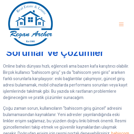
Bahiscom ile Güvenli ve
Sorunsuz Oyun Deneyimi:
Sorunlar ve Çözümler
Online bahis dünyası hızlı, eğlenceli ama bazen kafa karıştırıcı olabilir.
Birçok kullanıcı “bahiscom giriş” ya da “bahiscom yeni giris” ararken
farklı sorunlarla karşılaşıyor: eski bağlantılar çalışmıyor, güncel giriş
adresi bulamamak, mobil cihazlarda performans sorunları veya kayıt
işlemlerinde takılmak gibi. Bu yazıda sık rastlanan problemlere
değineceğim ve pratik çözümler sunacağım.
Çoğu zaman sorun, kullanıcıların “bahiscom giriş güncel” adresini
bulamamasından kaynaklanır. Yeni adresler yayınlandığında eski
linkler erişim sağlamaz; bu yüzden doğru linki bilmek önemli. Resmi
güncellemeleri takip etmek ve güvenilir kaynaklardan ulaşmak
gerekir. Doğrudan erişim için resmi portalı deneyebilirsiniz:
bahiscom